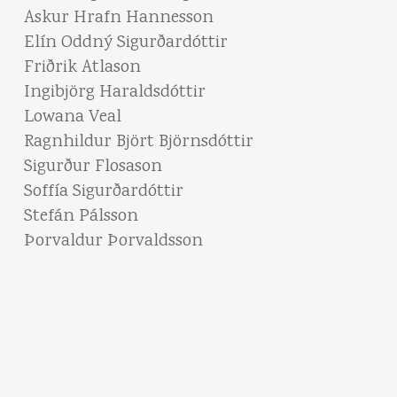
Askur Hrafn Hannesson
Elín Oddný Sigurðardóttir
Friðrik Atlason
Ingibjörg Haraldsdóttir
Lowana Veal
Ragnhildur Björt Björnsdóttir
Sigurður Flosason
Soffía Sigurðardóttir
Stefán Pálsson
Þorvaldur Þorvaldsson