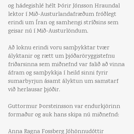
og hádegishlé hélt Þórir Jónsson Hraundal
lektor í Mið-Austurlandafræðum fróðlegt
erindi um Íran og samhengi stríðsins sem
geisar nú í Mið-Austurlöndum.
Að loknu erindi voru samþykktar tvær
ályktanir og rætt um þjóðaröryggistefnu
friðarsinna sem miðnefnd var falið að vinna
áfram og samþykkja í heild sinni fyrir
sumarbyrjun ásamt ályktun um samstarf
við herlausar þjóðir.
Guttormur Þorsteinsson var endurkjörinn
formaður og auk hans skipa nú miðnefnd:
Anna Ragna Fossberg Jóhönnudóttir