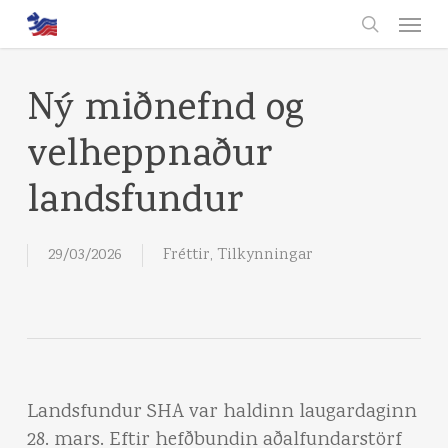
Skip
Menu
to
search
main
content
Ný miðnefnd og
velheppnaður
landsfundur
29/03/2026
Fréttir
,
Tilkynningar
Landsfundur SHA var haldinn laugardaginn
28. mars. Eftir hefðbundin aðalfundarstörf