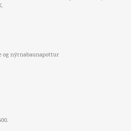
K.
e og nýrnabaunapottur
500.