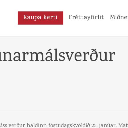
Kaupa kerti
Fréttayfirlit
Miðne
lunarmálsverður
s verður haldinn föstudagskvöldið 25. janúar. Mats