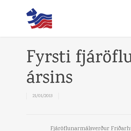
Skip
to
main
content
Fyrsti fjáröf
ársins
21/01/2013
Fjáröflunarmálsverður Friðarhús