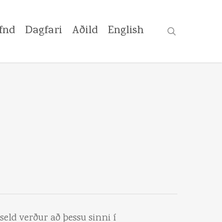
fnd
Dagfari
Aðild
English
search
eld verður að þessu sinni í