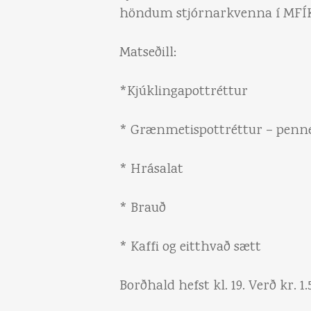
höndum stjórnarkvenna í MFÍ
Matseðill:
*Kjúklingapottréttur
* Grænmetispottréttur – penn
* Hrásalat
* Brauð
* Kaffi og eitthvað sætt
Borðhald hefst kl. 19. Verð kr. 1.